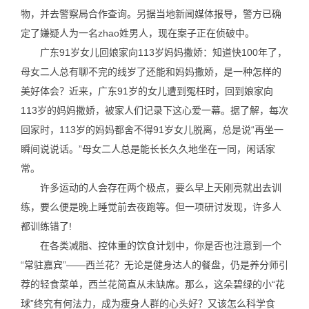
物，并去警察局合作查询。另据当地新闻媒体报导，警方已确
定了嫌疑人为一名zhao姓男人，现在案子正在侦破中。
广东91岁女儿回娘家向113岁妈妈撒娇：知道快100年了，
母女二人总有聊不完的线岁了还能和妈妈撒娇，是一种怎样的
美好体会？近来，广东91岁的女儿遭到冤枉时，回到娘家向
113岁的妈妈撒娇，被家人们记录下这心爱一幕。据了解，每次
回家时，113岁的妈妈都舍不得91岁女儿脱离，总是说“再坐一
瞬间说说话。”母女二人总是能长长久久地坐在一同，闲话家
常。
许多运动的人会存在两个极点，要么早上天刚亮就出去训
练，要么便是晚上睡觉前去夜跑等。但一项研讨发现，许多人
都训练错了!
在各类减脂、控体重的饮食计划中，你是否也注意到一个
“常驻嘉宾”——西兰花？无论是健身达人的餐盘，仍是养分师引
荐的轻食菜单，西兰花简直从未缺席。那么，这朵碧绿的小“花
球”终究有何法力，成为瘦身人群的心头好？又该怎么科学食