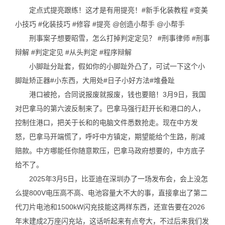
定点式提亮跟练！这才是有用提亮！#新手化装教程 #变美
小技巧 #化装技巧 #修容 #提亮 @创造小帮手 @小帮手
刑事案子想要昭雪，怎么打掉判定定见？ #刑事律师 #刑事
辩解 #判定定见 #从头判定 #程序辩解
小脚趾分趾套，假如你的小脚趾外凸了，可试一下这个小
脚趾矫正器#小东西，大用处#日子小好方法#堆叠趾
港口被抢，合同说报废就报废，钱也要赔！3月9日，我国
对巴拿马的第六波反制来了。巴拿马强行赶开长和港口的人，
控制住港口，把关于长和的电脑文件悉数抢走。现在中方发
怒，巴拿马开端慌了，呼吁中方镇定，期望能给个生路，削减
赔款。中方哪能任你随意欺压，巴拿马政府想要的，中方底子
给不了。
2025年3月5日，比亚迪在深圳办了一场发布会，会上没怎
么提800V电压高不高、电池容量大不大的事，直接拿出了第二
代刀片电池和1500kW闪充技能这两样东西，还宣告要在2026
年末建成2万座闪充站，这话听起来有点夸大，不过后来我们发