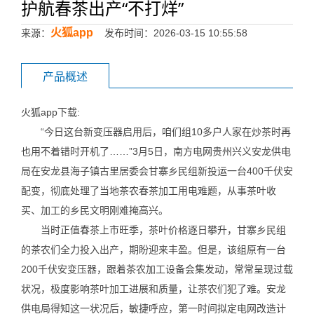
护航春茶出产“不打烊”
火狐app
来源：
发布时间：2026-03-15 10:55:58
产品概述
火狐app下载:
“今日这台新变压器启用后，咱们组10多户人家在炒茶时再
也用不着错时开机了……”3月5日，南方电网贵州兴义安龙供电
局在安龙县海子镇古里居委会甘寨乡民组新投运一台400千伏安
配变，彻底处理了当地茶农春茶加工用电难题，从事茶叶收
买、加工的乡民文明刚难掩高兴。
当时正值春茶上市旺季，茶叶价格逐日攀升，甘寨乡民组
的茶农们全力投入出产，期盼迎来丰盈。但是，该组原有一台
200千伏安变压器，跟着茶农加工设备会集发动，常常呈现过载
状况，极度影响茶叶加工进展和质量，让茶农们犯了难。安龙
供电局得知这一状况后，敏捷呼应，第一时间拟定电网改造计