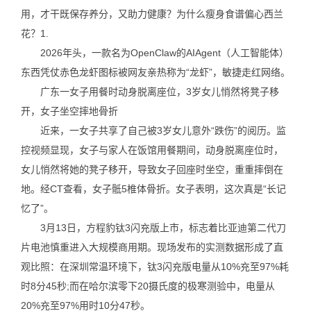
用，才干既保存养分，又助力健康？为什么瘦身食谱偏心西兰
花？1.
2026年头，一款名为OpenClaw的AIAgent（人工智能体）
东西凭仗赤色龙虾图标被网友亲热称为“龙虾”，敏捷走红网络。
广东一女子用餐时动身脱离座位，3岁女儿悄然将凳子移
开，女子坐空摔地骨折
近来，一女子共享了自己被3岁女儿意外“跌伤”的阅历。监
控视频显现，女子与家人在饭馆用餐期间，动身脱离座位时，
女儿悄然将她的凳子移开，导致女子回座时坐空，重重摔倒在
地。经CT查看，女子骶5椎体骨折。女子表明，这次真是“长记
忆了”。
3月13日，方程豹钛3闪充版上市，标志着比亚迪第二代刀
片电池慎重进入大规模商用期。现场发布的实测数据形成了直
观比照：在深圳常温环境下，钛3闪充版电量从10%充至97%耗
时8分45秒;而在哈尔滨零下20摄氏度的极寒测验中，电量从
20%充至97%用时10分47秒。