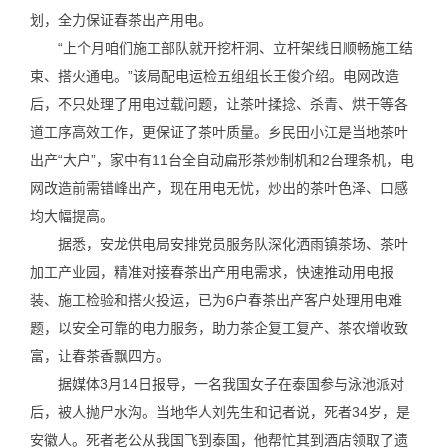
划，全力保证春茶出产用电。
“上个月咱们施工部队就开挖杆洞、立杆架线日顺畅施工结
束、搭火通电。”该局配电运检五组组长王俊介绍。电网改造
后，不只处理了用电过载问题，让茶叶揉捻、杀青、烘干等各
道工序高效工作，更保证了茶叶质量。乡民田小江是当地茶叶
出产“大户”，家中有11台全自动扁形茶炒制机和2台理条机，电
网改造前需错峰出产，现在用电无忧，炒出的茶叶色泽、口感
均大幅提高。
据悉，安龙供电局安排党员服务队深化洒雨镇茶场、茶叶
加工产业园，精准对接春茶出产用电需求，快速推动用电报
装、施工检验和搭火投运，已为6户春茶出产客户处理用电难
题，以安全可靠的电力服务，助力茶企复工复产、茶农增收致
富，让春茶香飘四方。
据媒体3月14日报导，一名我国女子在泰国参与泳池派对
后，被人抛尸水沟。当地华人刘先生和记者说，死者34岁，是
安徽人。死者老公从我国飞到泰国，他帮忙其到酒店领取了遗