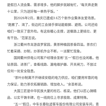
是假日人流会集、需求增多，他的脚步就越匆忙，“每天奔走数
十公里，只为送好每一单热乎饭。”
到2026年2月，重庆已建成3.6万个新作业集体友爱场景。
“跑累了、渴了，街边的工会骑手驿站能歇脚、避雨。公司还给
咱们一致买了意外险。有这些暖心支撑，送餐路上更结壮、更
有干劲。”范家志说。
浙江衢州市龙游县罗家园，黄茶种植园茶香四溢。茶农们
忙着采摘、炒制，炒茶机作业不断，一派繁忙现象。
国网衢州供电公司客户经理余圣彬“五一”假日也没闲着。他
钻茶园、进茶厂，查看线路、漏电维护器、开关闸刀，不放过
任何一处安全隐患。
“茶叶炒制离不开继续安稳的电力供应，咱们要用牢靠的电
力保证，助力茶农拓展销路、增加收入。”余圣彬说。
大国工匠是中华民族大厦的柱石、栋梁。他们以匠心铸精
品、以实干铸丰碑，在一线岗位上寻求极致、成果特殊。
“五一”假日，中车长春轨迹客车股份有限公司安装车间，青