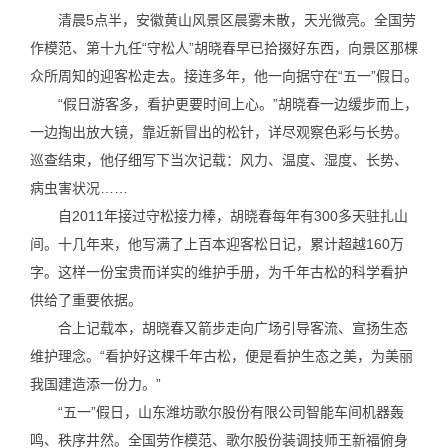
清晨5点半，安徽黄山风景区晨雾未散，天光微亮。全国劳
作模范、第十九任“守松人”胡晓春早已拾掇好东西，向景区那棵
众所周知的迎客松走去。接连多年，他一向据守在“五一”假日。
“假日游客多，看护更要时间上心。”胡晓春一边缓步而上，
一边掏出放大镜，靠近新冒出的松针，详尽观察色彩与长势。
巡查结束，他仔细写下当次记载：风力、温度、湿度、长势、
病虫害状况……
自2011年接过守松接力棒，胡晓春每年有300多天驻扎山
间。十几年来，他写满了上百本迎客松日记，累计超越160万
字。这样一份宝贵而详实的维护手册，为千年古松的科学看护
供给了重要依据。
合上记载本，胡晓春又箭步走向广场引导客流、宣扬生态
维护理念。“看护好这棵千年古松，便是看护生态之美，为美丽
我国建造添一份力。”
“五一”假日，山东潍坊歌尔股份有限公司智能车间机器轰
鸣、秩序井然。全国劳作模范、歌尔股份装调技师王新福俯身