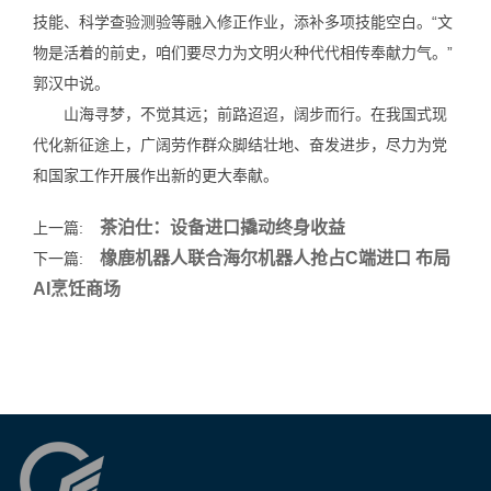
技能、科学查验测验等融入修正作业，添补多项技能空白。“文
物是活着的前史，咱们要尽力为文明火种代代相传奉献力气。”
郭汉中说。
山海寻梦，不觉其远；前路迢迢，阔步而行。在我国式现
代化新征途上，广阔劳作群众脚结壮地、奋发进步，尽力为党
和国家工作开展作出新的更大奉献。
茶泊仕：设备进口撬动终身收益
上一篇:
橡鹿机器人联合海尔机器人抢占C端进口 布局
下一篇:
AI烹饪商场