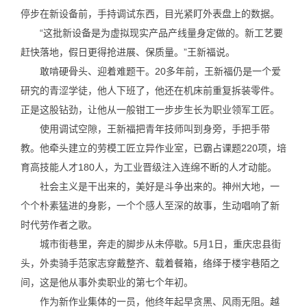
停步在新设备前，手持调试东西，目光紧盯外表盘上的数据。
“这批新设备是为虚拟现实产品产线量身定做的。新工艺要
赶快落地，假日更得抢进展、保质量。”王新福说。
敢啃硬骨头、迎着难题干。20多年前，王新福仍是一个爱
研究的青涩学徒，他人下班了，他还在机床前重复拆装零件。
正是这股钻劲，让他从一般钳工一步步生长为职业领军工匠。
使用调试空隙，王新福把青年技师叫到身旁，手把手带
教。他牵头建立的劳模工匠立异作业室，已霸占课题220项，培
育高技能人才180人，为工业晋级注入连绵不断的人才动能。
社会主义是干出来的，美好是斗争出来的。神州大地，一
个个朴素猛进的身影，一个个感人至深的故事，生动唱响了新
时代劳作者之歌。
城市街巷里，奔走的脚步从未停歇。5月1日，重庆忠县街
头，外卖骑手范家志穿戴整齐、载着餐箱，络绎于楼宇巷陌之
间，这是他从事外卖职业的第七个年初。
作为新作业集体的一员，他终年起早贪黑、风雨无阻。越