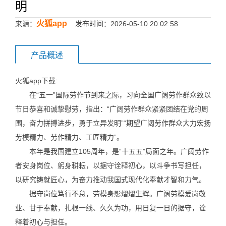
明
火狐app
来源：
发布时间：2026-05-10 20:02:58
产品概述
火狐app下载:
在“五一”国际劳作节到来之际，习向全国广阔劳作群众致以
节日恭喜和诚挚慰劳，指出：“广阔劳作群众紧紧团结在党的周
围，奋力拼搏进步，勇于立异发明”“期望广阔劳作群众大力宏扬
劳模精力、劳作精力、工匠精力”。
本年是我国建立105周年，是“十五五”局面之年。广阔劳作
者安身岗位、躬身耕耘，以据守诠释初心，以斗争书写担任，
以研究铸就匠心，为奋力推动我国式现代化奉献才智和力气。
据守岗位笃行不怠，劳模身影熠熠生辉。广阔劳模爱岗敬
业、甘于奉献，扎根一线、久久为功，用日复一日的据守，诠
释着初心与担任。