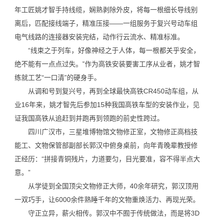
年工匠姚才智手持线缆，娴熟剥除外皮，将每一根细长导线别
离后，匹配接线端子，精准压接——一组服务于复兴号动车组
电气线路的连接器安装完结，动作行云流水、精准标准。
“线束之于列车，好像神经之于人体，每一根都关乎安全，
绝不能有一点点过失。”作为高铁安装要害工序从业者，姚才智
练就工艺“一口清”的硬身手。
从调和号到复兴号，再到全球最快高铁CR450动车组，从
业16年来，姚才智先后参加15种我国高铁车型的安装作业，见
证我国高铁从追赶到并跑再到领跑的前史性跨过。
四川广汉市，三星堆博物馆文物修正室，文物修正高档技
能工、文物保管部副部长郭汉中俯身桌前，向年青晚辈教授修
正经历：“拼接青铜残片，力道要匀，目光要准，容不得半点大
意。”
从学徒到全国顶尖文物修正大师，40余年研究，郭汉顶用
一双巧手，让6000余件熟睡千年的文物重焕活力、再现光荣。
守正立异，薪火相传。郭汉中不囿于传统做法，而是将3D