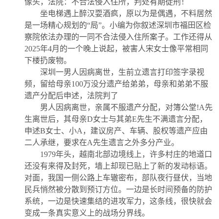
像头，法院：不合法侵入住所，判处有期徒刑！
坐电梯遇上醉汉耍酒疯，原以为是偶遇，不料居然
是一场精心规划的“局”。小编为你叙述深圳市福田区检
察院依法办理的一同不合法侵入住所案子。工作还得从
2025年4月的一个晚上说起，被害人宋女士像平常相同
下楼扔废物。
深圳一男人因病离世，生前立遗言打印签字录视
频，留给母亲100万没分遗产给弟弟，母亲和弟弟不服
遗产分配后申述，法院判了
男人因病离世，亲属不服遗产分配，对簿公堂!A先
生离世后，其母亲D女士与其弟E先生不满遗言分配，
申述B女士、小A，建议房产、车辆、股权等遗产应由
二人承继，要求在A先生遗言之外多分产业。
1979年头，越南北部边境线上，许多村庄的地道口
还没有来得及封死，墙上却现已贴上了新的发动标语。
对面，我国一侧公路上车辙密布，部队夜行昼伏，当地
民兵悄然被分散到预订方位。一边是长时间预备的防护
系统，一边是快速集结的进攻军力，这条线，很快就会
变成一条真实意义上的战场分界线。