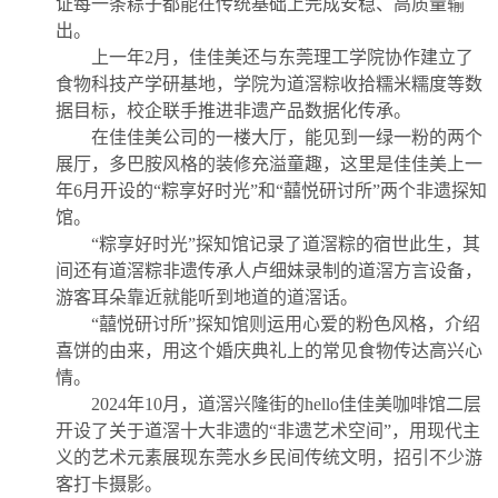
证每一条粽子都能在传统基础上完成安稳、高质量输
出。
上一年2月，佳佳美还与东莞理工学院协作建立了
食物科技产学研基地，学院为道滘粽收拾糯米糯度等数
据目标，校企联手推进非遗产品数据化传承。
在佳佳美公司的一楼大厅，能见到一绿一粉的两个
展厅，多巴胺风格的装修充溢童趣，这里是佳佳美上一
年6月开设的“粽享好时光”和“囍悦研讨所”两个非遗探知
馆。
“粽享好时光”探知馆记录了道滘粽的宿世此生，其
间还有道滘粽非遗传承人卢细妹录制的道滘方言设备，
游客耳朵靠近就能听到地道的道滘话。
“囍悦研讨所”探知馆则运用心爱的粉色风格，介绍
喜饼的由来，用这个婚庆典礼上的常见食物传达高兴心
情。
2024年10月，道滘兴隆街的hello佳佳美咖啡馆二层
开设了关于道滘十大非遗的“非遗艺术空间”，用现代主
义的艺术元素展现东莞水乡民间传统文明，招引不少游
客打卡摄影。