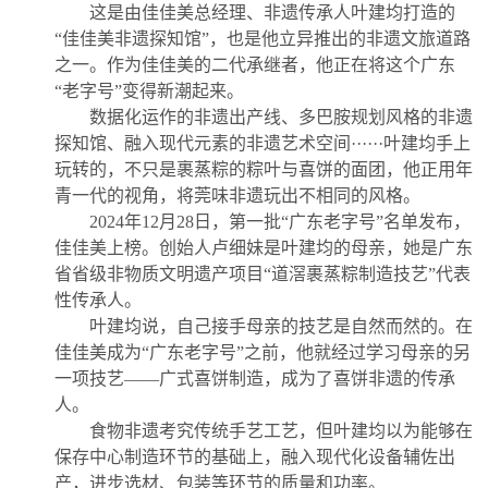
这是由佳佳美总经理、非遗传承人叶建均打造的
“佳佳美非遗探知馆”，也是他立异推出的非遗文旅道路
之一。作为佳佳美的二代承继者，他正在将这个广东
“老字号”变得新潮起来。
数据化运作的非遗出产线、多巴胺规划风格的非遗
探知馆、融入现代元素的非遗艺术空间······叶建均手上
玩转的，不只是裹蒸粽的粽叶与喜饼的面团，他正用年
青一代的视角，将莞味非遗玩出不相同的风格。
2024年12月28日，第一批“广东老字号”名单发布，
佳佳美上榜。创始人卢细妹是叶建均的母亲，她是广东
省省级非物质文明遗产项目“道滘裹蒸粽制造技艺”代表
性传承人。
叶建均说，自己接手母亲的技艺是自然而然的。在
佳佳美成为“广东老字号”之前，他就经过学习母亲的另
一项技艺——广式喜饼制造，成为了喜饼非遗的传承
人。
食物非遗考究传统手艺工艺，但叶建均以为能够在
保存中心制造环节的基础上，融入现代化设备辅佐出
产，进步选材、包装等环节的质量和功率。