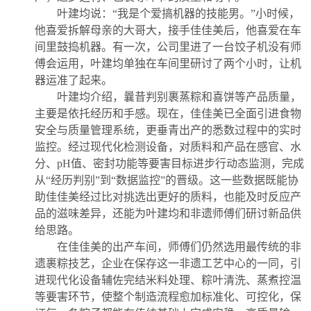
叶建均说：“我是个爱搞机器的技能男。”小时候，
他喜爱拆解母亲的大哥大，接手佳佳美后，他喜爱在车
间里鼓捣机器。有一次，公司里进了一台饺子机没有师
傅会运用，叶建均单独在车间里研讨了两个小时，让机
器运准了起来。
叶建均介绍，曩昔判别裹蒸粽和喜饼等产品质量，
主要是依托经历和手感。现在，佳佳美已全面引进食物
安全与质量管理系统，更垂青出产的悉数过程中的实时
监控。经过现代化检测设备，对质料和产品在感官、水
分、pH值、密封功能等要害目标进步行动态监测，完成
从“经历判别”到“数据监控”的晋级。这一些数据既能协
助佳佳美经过比对挑选出更好的质料，也能及时反应产
品的滋味差异，还能为叶建均和非遗师傅们研讨新品供
给思路。
在佳佳美的出产车间，师傅们仍然选用最传统的非
遗裹粽技艺，企业在保存这一非遗工艺中心的一同，引
进现代化设备辅佐完结米料处理、粽叶清洗、蒸煮控温
等要害环节，使整个制造流程愈加标准化、可控化，保