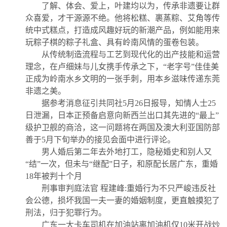
了解、体会、爱上，叶建均以为，传承非遗要让群
众喜爱，才干源源不绝。他将松糕、裹蒸粽、艾角等传
统中式糕点，打造成风趣好玩的新潮产品，例如能用来
玩粽子棋的粽子礼盒、具有岭南风情的蛋卷包装。
从传统制造流程与工艺到现代化的出产技能和运营
理念，在卢细妹与儿女携手传承之下，“老字号”佳佳美
正成为岭南水乡文明的一张手刺，用本乡滋味传递东莞
非遗之美。
据参考消息征引共同社5月26日报导，知情人士25
日泄漏，日本正预备启意向新西兰出口其先进的“最上”
级护卫舰的商洽，这一问题将在两国及澳大利亚国防部
善于5月下旬举办的接见会面中进行评论。
男人婚后第二年去外地打工，隐秘婚史和别人又
“结”一次，但未与“继配”日子，和原配长居广东，重婚
18年被判十个月
刑事审判庭法官 程建峰:重婚行为不只严峻违反社
会公德，损坏我国一夫一妻的婚姻制度，更直触摸犯了
刑法，归于犯罪行为。
广东一大卡车司机在加油站离加油机仅10米开战炒