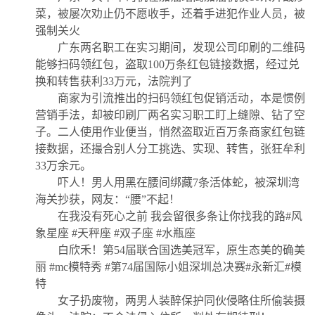
菜，被屡次劝止仍不愿收手，还着手进犯作业人员，被
强制关火
广东两名职工在实习期间，发现公司印刷的二维码
能够扫码领红包，盗取100万条红包链接数据，经过兑
换和转售获利33万元，法院判了
商家为引流推出的扫码领红包促销活动，本是惯例
营销手法，却被印刷厂两名实习职工盯上缝隙、钻了空
子。二人使用作业便当，悄然盗取近百万条商家红包链
接数据，还撮合别人分工挑选、实现、转售，张狂牟利
33万余元。
吓人！男人用黑在腰间绑藏7条活体蛇，被深圳湾
海关抄获，网友：“腰”不起！
在我没有死心之前 我会留很多条让你找我的路#风
象星座 #天秤座 #双子座 #水瓶座
白欣禾！第54届联合国选美冠军，原生态美的确美
丽 #mc模特秀 #第74届国际小姐深圳总决赛#永新汇#模
特
女子扔废物，两男人装醉保护同伙侵略住所偷装摄